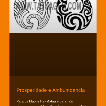
Prosperidade e Ambumdancia
Para os Maoris Hei-Matau e para nós