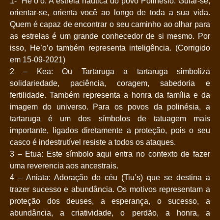
1- He’o’o: A estrela náutica do povo Polinésio. Guiar-se,
orientar-se, orienta você ao longo de toda a sua vida.
Quem é capaz de encontrar o seu caminho ao olhar para
as estrelas é um grande conhecedor de si mesmo. Por
isso, He’o’o também representa inteligência. (Corrigido
em 15-09-2021)
2 – Kea: Ou Tartaruga a tartaruga simboliza
solidariedade, paciência, coragem, sabedoria e
fertilidade. Também representa a honra da família e da
imagem do universo. Para os povos da polinésia, a
tartaruga é um dos símbolos de tatuagem mais
importante, ligados diretamente a proteção, pois o seu
casco é indestrutível resiste a todos os ataques.
3 – Etua: Este símbolo aqui entra no contexto de fazer
uma reverencia aos ancestrais.
4 – Aniata: Adoração do céu (Tiu’s) que se destina a
trazer sucesso e abundância. Os motivos representam a
proteção dos deuses, a esperança, o sucesso, a
abundância, a criatividade, o perdão, a honra, a